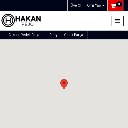
0
Üye Ol
Giriş Yap
Cıtroen Yedek Parça
Peugeot Yedek Parça